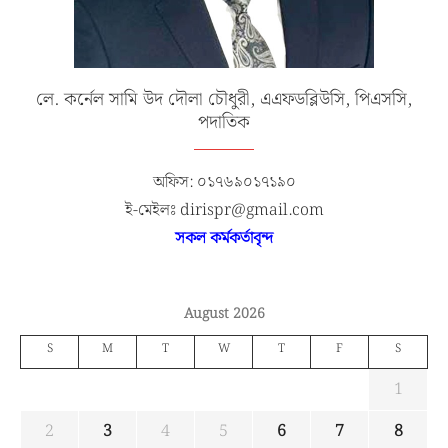
লে. কর্নেল সামি উদ দৌলা চৌধুরী, এএফডব্লিউসি, পিএসসি,
পদাতিক
অফিস: ০১৭৬৯০১৭১৯০
ই-মেইলঃ dirispr@gmail.com
সকল কর্মকর্তাবৃন্দ
August 2026
S
M
T
W
T
F
S
1
2
3
4
5
6
7
8