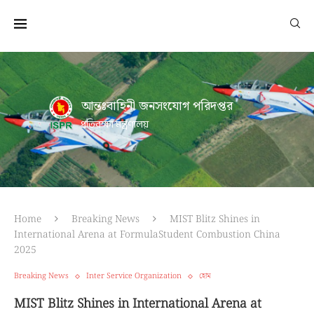
আন্তঃবাহিনী জনসংযোগ পরিদপ্তর
প্রতিরক্ষা মন্ত্রণালয়
Home
Breaking News
MIST Blitz Shines in
International Arena at FormulaStudent Combustion China
2025
Breaking News
Inter Service Organization
হোম
MIST Blitz Shines in International Arena at