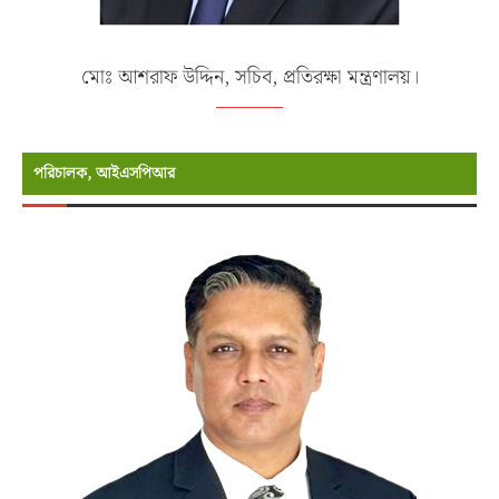
মোঃ আশরাফ উদ্দিন, সচিব, প্রতিরক্ষা মন্ত্রণালয়।
পরিচালক, আইএসপিআর