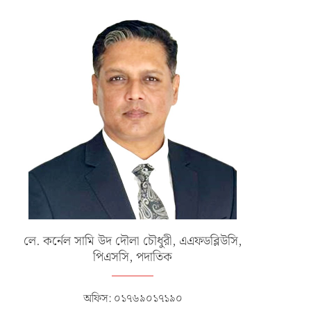
লে. কর্নেল সামি উদ দৌলা চৌধুরী, এএফডব্লিউসি,
পিএসসি, পদাতিক
অফিস: ০১৭৬৯০১৭১৯০