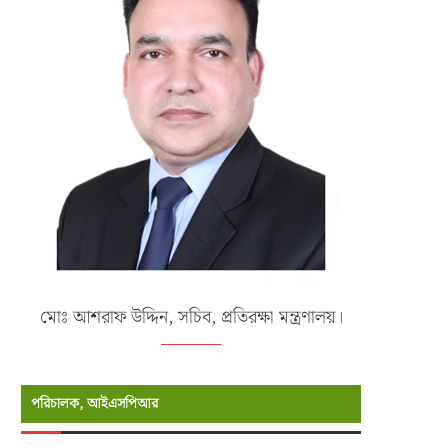
মোঃ আশরাফ উদ্দিন, সচিব, প্রতিরক্ষা মন্ত্রণালয়।
পরিচালক, আইএসপিআর