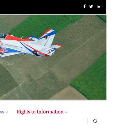
MIST MAVIROV Crowned as Champion at MATE ROV...
ss
Rights to Information