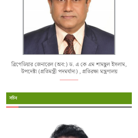
ব্রিগেডিয়ার জেনারেল (অব:) ড. এ কে এম শামছুল ইসলাম,
উপদেষ্টা (প্রতিমন্ত্রী পদমর্যাদা) , প্রতিরক্ষা মন্ত্রণালয়
সচিব