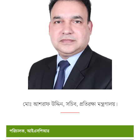
মোঃ আশরাফ উদ্দিন, সচিব, প্রতিরক্ষা মন্ত্রণালয়।
পরিচালক, আইএসপিআর