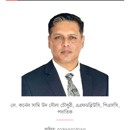
লে. কর্নেল সামি উদ দৌলা চৌধুরী, এএফডব্লিউসি, পিএসসি,
পদাতিক
অফিস: ০১৭৬৯০১৭১৯০