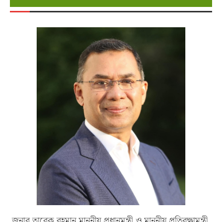
জনাব তারেক রহমান মাননীয় প্রধানমন্ত্রী ও মাননীয় প্রতিরক্ষামন্ত্রী,