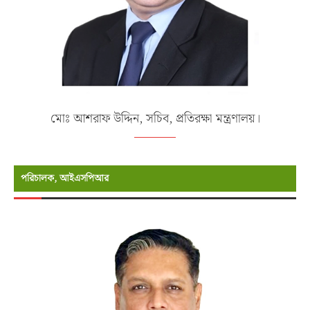
মোঃ আশরাফ উদ্দিন, সচিব, প্রতিরক্ষা মন্ত্রণালয়।
পরিচালক, আইএসপিআর