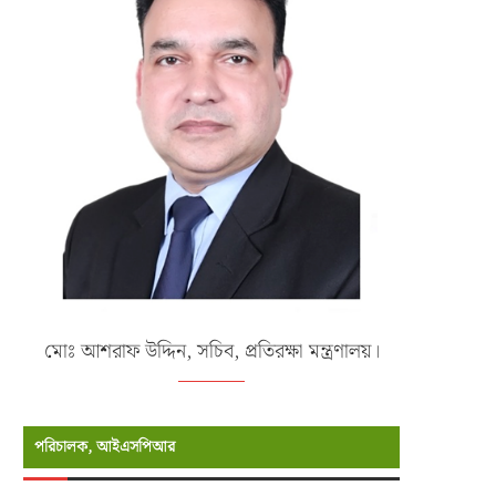
মোঃ আশরাফ উদ্দিন, সচিব, প্রতিরক্ষা মন্ত্রণালয়।
পরিচালক, আইএসপিআর