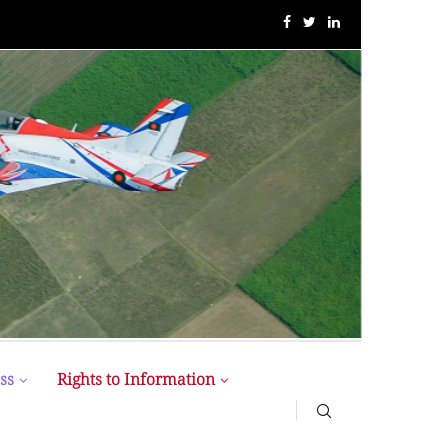
MIST MAVIROV Crowned as Champion at MATE ROV...
ss
Rights to Information