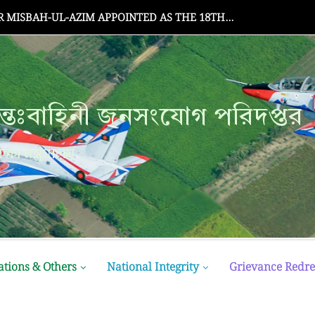
Senate Meeting
্তঃবাহিনী জনসংযোগ পরিদপ্তর
ক্ষা মন্ত্রণালয়
ations & Others
National Integrity
Grievance Redre