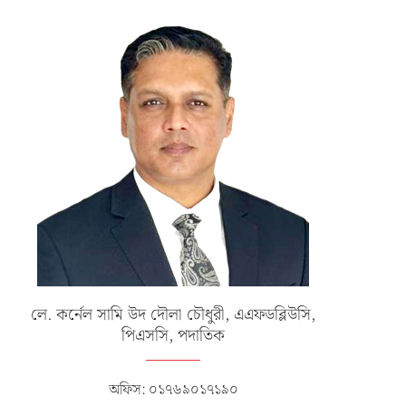
লে. কর্নেল সামি উদ দৌলা চৌধুরী, এএফডব্লিউসি,
পিএসসি, পদাতিক
অফিস: ০১৭৬৯০১৭১৯০