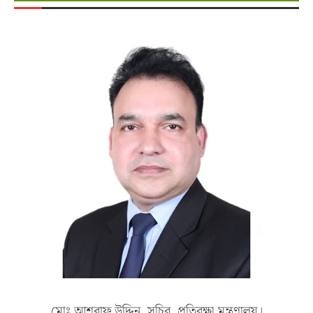
মোঃ আশরাফ উদ্দিন, সচিব, প্রতিরক্ষা মন্ত্রণালয়।