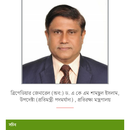
ব্রিগেডিয়ার জেনারেল (অব:) ড. এ কে এম শামছুল ইসলাম,
উপদেষ্টা (প্রতিমন্ত্রী পদমর্যাদা) , প্রতিরক্ষা মন্ত্রণালয়
সচিব