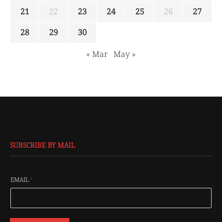
21
22
23
24
25
26
27
28
29
30
« Mar
May »
SUBSCRIBE BY MAIL
EMAIL
*