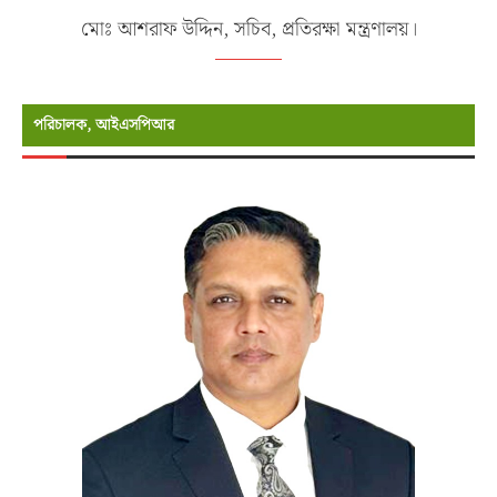
মোঃ আশরাফ উদ্দিন, সচিব, প্রতিরক্ষা মন্ত্রণালয়।
পরিচালক, আইএসপিআর