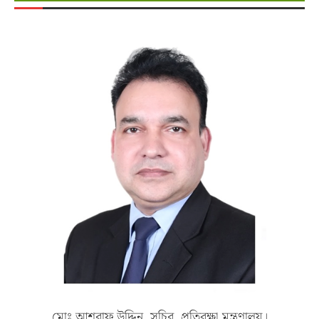
মোঃ আশরাফ উদ্দিন, সচিব, প্রতিরক্ষা মন্ত্রণালয়।