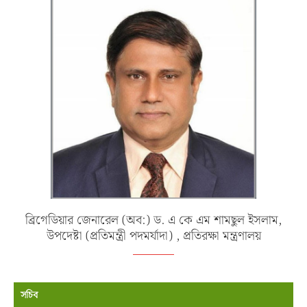
ব্রিগেডিয়ার জেনারেল (অব:) ড. এ কে এম শামছুল ইসলাম,
উপদেষ্টা (প্রতিমন্ত্রী পদমর্যাদা) , প্রতিরক্ষা মন্ত্রণালয়
সচিব