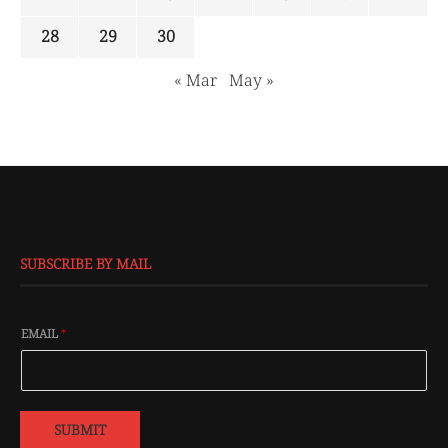
28
29
30
« Mar
May »
SUBSCRIBE BY MAIL
EMAIL
*
SUBMIT