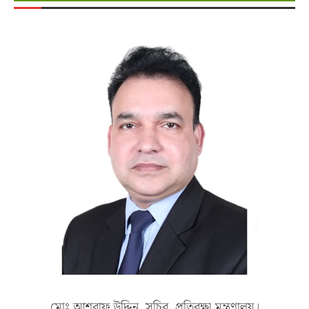
মোঃ আশরাফ উদ্দিন, সচিব, প্রতিরক্ষা মন্ত্রণালয়।