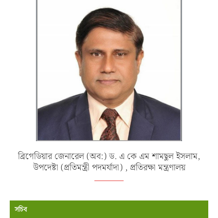
ব্রিগেডিয়ার জেনারেল (অব:) ড. এ কে এম শামছুল ইসলাম,
উপদেষ্টা (প্রতিমন্ত্রী পদমর্যাদা) , প্রতিরক্ষা মন্ত্রণালয়
সচিব