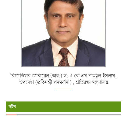
ব্রিগেডিয়ার জেনারেল (অব:) ড. এ কে এম শামছুল ইসলাম,
উপদেষ্টা (প্রতিমন্ত্রী পদমর্যাদা) , প্রতিরক্ষা মন্ত্রণালয়
সচিব