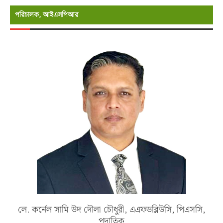
পরিচালক, আইএসপিআর
লে. কর্নেল সামি উদ দৌলা চৌধুরী, এএফডব্লিউসি, পিএসসি,
পদাতিক