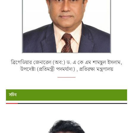
ব্রিগেডিয়ার জেনারেল (অব:) ড. এ কে এম শামছুল ইসলাম,
উপদেষ্টা (প্রতিমন্ত্রী পদমর্যাদা) , প্রতিরক্ষা মন্ত্রণালয়
সচিব