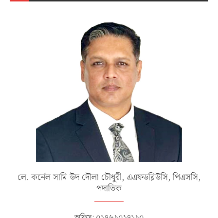
লে. কর্নেল সামি উদ দৌলা চৌধুরী, এএফডব্লিউসি, পিএসসি,
পদাতিক
অফিস: ০১৭৬৯০১৭১৯০