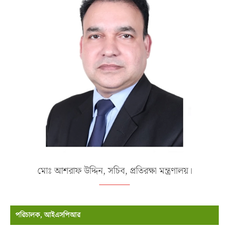
মোঃ আশরাফ উদ্দিন, সচিব, প্রতিরক্ষা মন্ত্রণালয়।
পরিচালক, আইএসপিআর