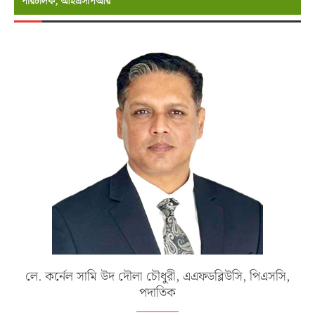
পরিচালক, আইএসপিআর
লে. কর্নেল সামি উদ দৌলা চৌধুরী, এএফডব্লিউসি, পিএসসি,
পদাতিক