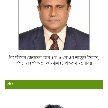
ব্রিগেডিয়ার জেনারেল (অব:) ড. এ কে এম শামছুল ইসলাম,
উপদেষ্টা (প্রতিমন্ত্রী পদমর্যাদা) , প্রতিরক্ষা মন্ত্রণালয়
সচিব