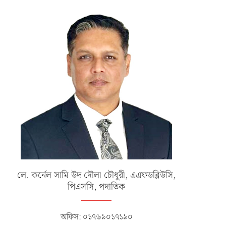
লে. কর্নেল সামি উদ দৌলা চৌধুরী, এএফডব্লিউসি,
পিএসসি, পদাতিক
অফিস: ০১৭৬৯০১৭১৯০