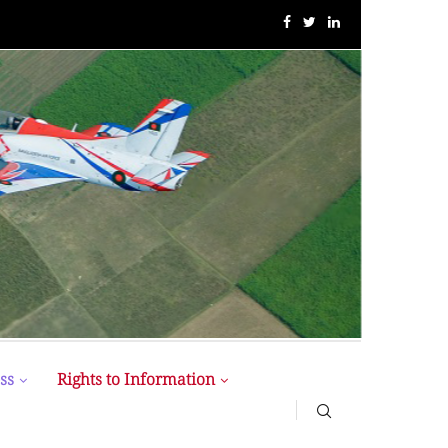
MIST MAVIROV Crowned as Champion at MATE ROV...
ss
Rights to Information