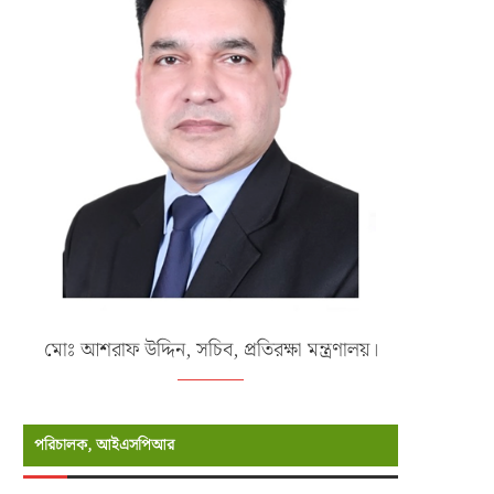
মোঃ আশরাফ উদ্দিন, সচিব, প্রতিরক্ষা মন্ত্রণালয়।
পরিচালক, আইএসপিআর