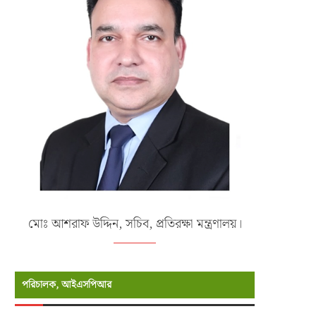
মোঃ আশরাফ উদ্দিন, সচিব, প্রতিরক্ষা মন্ত্রণালয়।
পরিচালক, আইএসপিআর