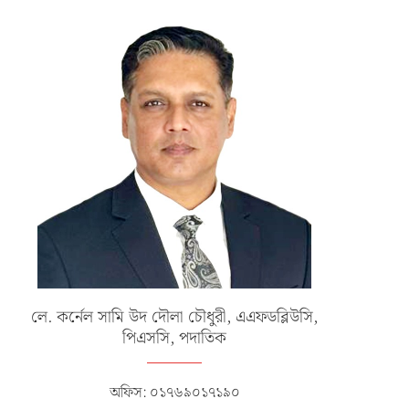
লে. কর্নেল সামি উদ দৌলা চৌধুরী, এএফডব্লিউসি,
পিএসসি, পদাতিক
অফিস: ০১৭৬৯০১৭১৯০