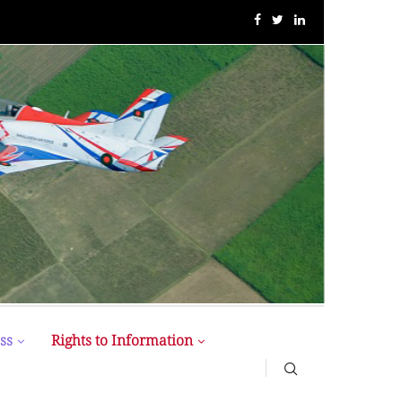
MIST MAVIROV Crowned as Champion at MATE ROV...
ss
Rights to Information