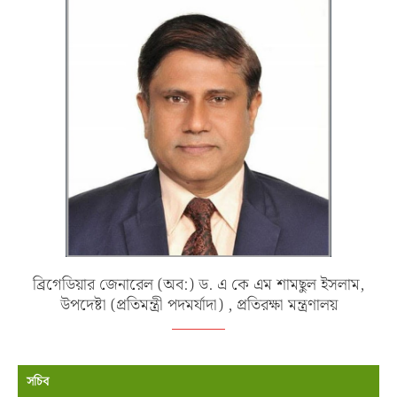
ব্রিগেডিয়ার জেনারেল (অব:) ড. এ কে এম শামছুল ইসলাম,
উপদেষ্টা (প্রতিমন্ত্রী পদমর্যাদা) , প্রতিরক্ষা মন্ত্রণালয়
সচিব