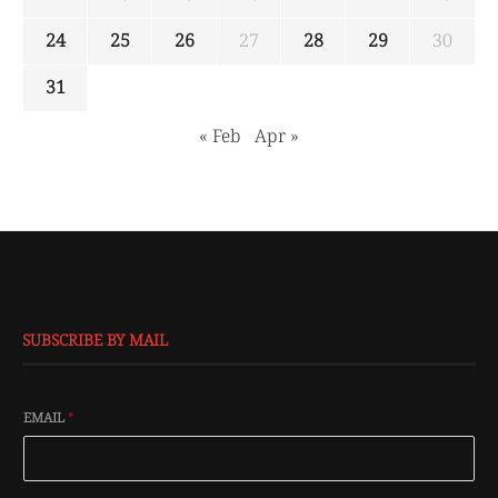
24
25
26
27
28
29
30
31
« Feb
Apr »
SUBSCRIBE BY MAIL
EMAIL
*