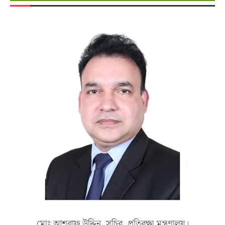
মোঃ আশরাফ উদ্দিন, সচিব, প্রতিরক্ষা মন্ত্রণালয়।