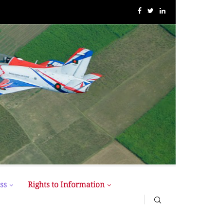
MIST MAVIROV Crowned as Champion at MATE ROV...
ss
Rights to Information