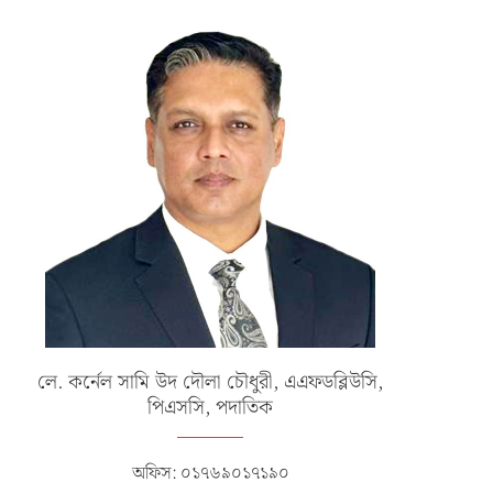
লে. কর্নেল সামি উদ দৌলা চৌধুরী, এএফডব্লিউসি,
পিএসসি, পদাতিক
অফিস: ০১৭৬৯০১৭১৯০