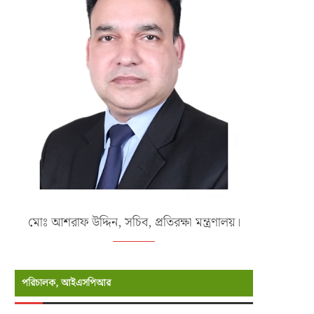
মোঃ আশরাফ উদ্দিন, সচিব, প্রতিরক্ষা মন্ত্রণালয়।
পরিচালক, আইএসপিআর