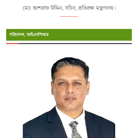
মোঃ আশরাফ উদ্দিন, সচিব, প্রতিরক্ষা মন্ত্রণালয়।
পরিচালক, আইএসপিআর