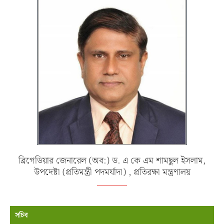
ব্রিগেডিয়ার জেনারেল (অব:) ড. এ কে এম শামছুল ইসলাম,
উপদেষ্টা (প্রতিমন্ত্রী পদমর্যাদা) , প্রতিরক্ষা মন্ত্রণালয়
সচিব