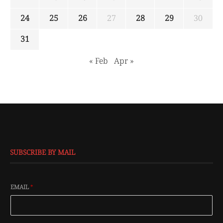
24
25
26
27
28
29
30
31
« Feb
Apr »
SUBSCRIBE BY MAIL
EMAIL
*