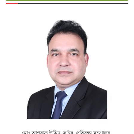
মোঃ আশরাফ উদ্দিন, সচিব, প্রতিরক্ষা মন্ত্রণালয়।