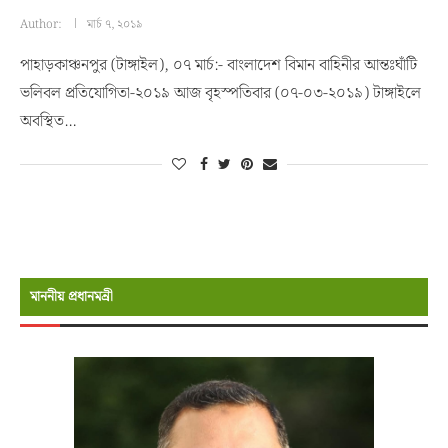
Author:
মার্চ ৭, ২০১৯
পাহাড়কাঞ্চনপুর (টাঙ্গাইল), ০৭ মার্চ:- বাংলাদেশ বিমান বাহিনীর আন্তঃঘাঁটি
ভলিবল প্রতিযোগিতা-২০১৯ আজ বৃহস্পতিবার (০৭-০৩-২০১৯) টাঙ্গাইলে
অবস্থিত…
মাননীয় প্রধানমন্রী