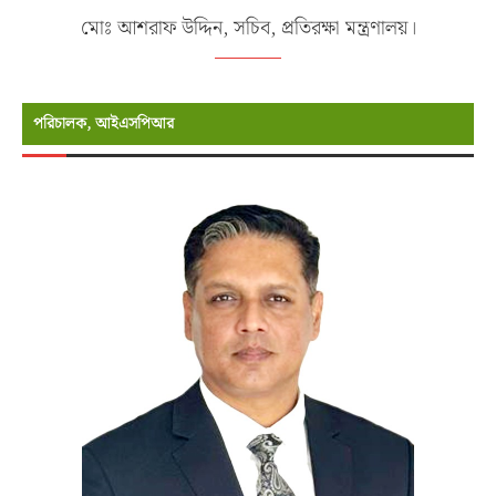
মোঃ আশরাফ উদ্দিন, সচিব, প্রতিরক্ষা মন্ত্রণালয়।
পরিচালক, আইএসপিআর