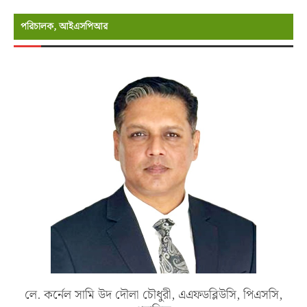
পরিচালক, আইএসপিআর
লে. কর্নেল সামি উদ দৌলা চৌধুরী, এএফডব্লিউসি, পিএসসি,