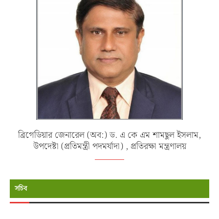
ব্রিগেডিয়ার জেনারেল (অব:) ড. এ কে এম শামছুল ইসলাম,
উপদেষ্টা (প্রতিমন্ত্রী পদমর্যাদা) , প্রতিরক্ষা মন্ত্রণালয়
সচিব